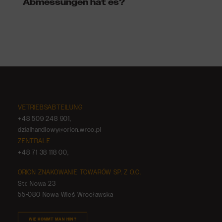
Abmessungen hat es?
VETRIEBSABTEILUNG
+48 509 248 901
,
dzialhandlowy@orion.wroc.pl
ZENTRALE
+48 71 38 118 00
,
ORION ZNAKOWANIE TOWARÓW SP. Z O.O.
Str. Nowa 23
55-080 Nowa Wieś Wrocławska
WIE KOMMT MAN HIN?