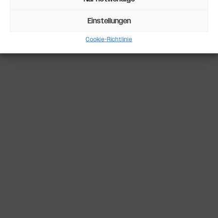
oder in eine andere Form gebracht werden
können. Es können zum Beispiel
Einstellungen
selbstklebende Etiketten
verwendet werden.
Cookie-Richtlinie
Marken-DNA und
Lebensmittelkennzeichnung
Es sei daran erinnert, dass das Etikett eines
Lebensmittels nicht nur ein obligatorisches
Element ist, das dem Verbraucher Zugang zu
den wichtigsten Informationen über den Inhalt
der Verpackung verschafft, sondern auch ein
unschätzbares
Instrument für den Aufbau
eines Markenbewusstseins
. Mit einer richtig