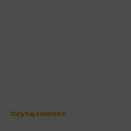
gospodarczych. Przedsiębiorstwa, które
zdecydują się na wdrożenie tej strategii,
mogą
liczyć na obniżenie kosztów operacyjnych
,
wzmocnienie swojej konkurencyjności oraz
poprawę wizerunku marki w oczach coraz
bardziej świadomych konsumentów.
Czytaj również