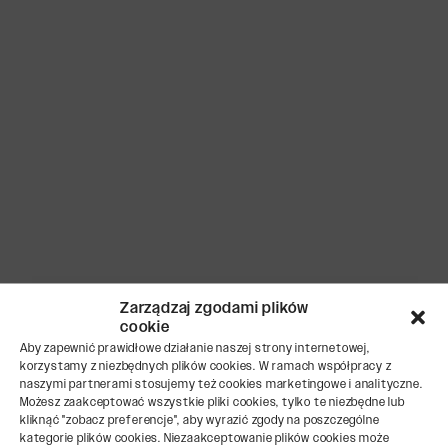
Program czystszej produkcji
w ramach działań ONZ
Program czystszej produkcji to globalna
inicjatywa prowadzona przez Program Ochrony
Środowiska ONZ (UNEP).
To jeden z
fundamentalnych elementów Agendy
2030
, która ma na celu promowanie
zrównoważonej konsumpcji i produkcji na
Zarządzaj zgodami plików
całym świecie. W ramach tego programu
cookie
przedsiębiorstwa, instytucje publiczne oraz
Aby zapewnić prawidłowe działanie naszej strony internetowej,
korzystamy z niezbędnych plików cookies. W ramach współpracy z
inne organizacje otrzymują wsparcie w zakresie
naszymi partnerami stosujemy też cookies marketingowe i analityczne.
Możesz zaakceptować wszystkie pliki cookies, tylko te niezbędne lub
wdrażania strategii czystszej produkcji.
kliknąć "zobacz preferencje", aby wyrazić zgody na poszczególne
kategorie plików cookies. Niezaakceptowanie plików cookies może
Program obejmuje szkolenia, audyty