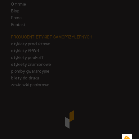
O firmie
Blog
Praca
Kontakt
PRODUCENT ETYKIET SAMOPRZYLEPNYCH
etykiety produktowe
etykiety PPWR
etykiety peel-off
etykiety znamionowe
plomby gwarancyjne
bilety do druku
zawieszki papierowe