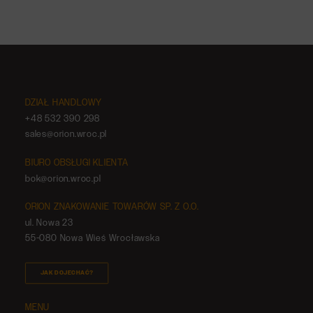
DZIAŁ HANDLOWY
+48 532 390 298
sales@orion.wroc.pl
BIURO OBSŁUGI KLIENTA
bok@orion.wroc.pl
ORION ZNAKOWANIE TOWARÓW SP. Z O.O.
ul. Nowa 23
55-080 Nowa Wieś Wrocławska
JAK DOJECHAĆ?
MENU