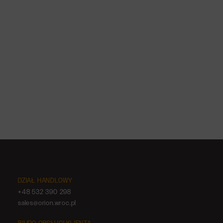
Społeczna odpowiedzialność biznesu –
istota, znaczenie i wdrażanie CSR w
przedsiębiorstwie
DZIAŁ HANDLOWY
+48 532 390 298
sales@orion.wroc.pl