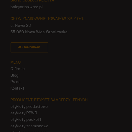
BIURO OBSŁUGI KLIENTA
bok@orion.wroc.pl
ORION ZNAKOWANIE TOWARÓW SP. Z O.O.
ul. Nowa 23
55-080 Nowa Wieś Wrocławska
JAK DOJECHAĆ?
MENU
O firmie
Blog
Praca
Kontakt
PRODUCENT ETYKIET SAMOPRZYLEPNYCH
etykiety produktowe
etykiety PPWR
etykiety peel-off
etykiety znamionowe