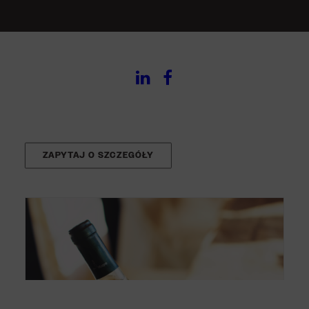
doskonale rozumiemy, że każdy brand jest inny,
dlatego specjalizujemy się w produkcji
personalizowanych etykiet na butelki, tworząc
wydruki na zamówienie, które idealnie
odzwierciedlają charakter i ducha marki.
Zapraszamy!
ZAPYTAJ O SZCZEGÓŁY