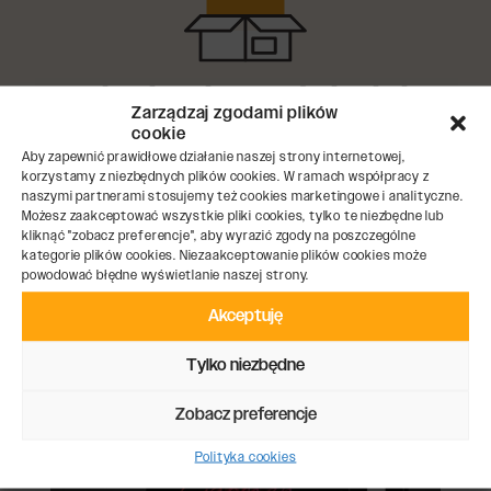
Finalizacja zamówienia i
Zarządzaj zgodami plików
odbiór produktów
cookie
Aby zapewnić prawidłowe działanie naszej strony internetowej,
Proces kończy się dokładnym sprawdzeniem jakości finalnych
korzystamy z niezbędnych plików cookies. W ramach współpracy z
produktów, co zapewnia ich wysoki standard i gotowość do
naszymi partnerami stosujemy też cookies marketingowe i analityczne.
Możesz zaakceptować wszystkie pliki cookies, tylko te niezbędne lub
terminowego dostarczenia.
kliknąć "zobacz preferencje", aby wyrazić zgody na poszczególne
kategorie plików cookies. Niezaakceptowanie plików cookies może
powodować błędne wyświetlanie naszej strony.
Akceptuję
Poznaj inne produkty
Tylko niezbędne
Zobacz preferencje
Polityka cookies