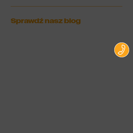
Sprawdź nasz blog
Co to jest certyfikat FSC i jak go
uzyskać? Drukarnie odpowiedzialnie
zarządzające lasami