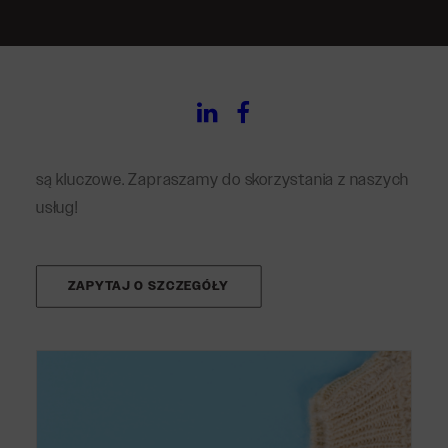
Dzięki zastosowaniu nowoczesnych technik druku i
materiałów najwyższej klasy gwarantujemy, że metki
papierowe z logo będą doskonale reprezentować
markę na każdym produkcie. Nasze rozwiązania są
idealne dla branży odzieżowej, kosmetycznej, a także
innych sektorów, gdzie marka i jej rozpoznawalność
są kluczowe. Zapraszamy do skorzystania z naszych
usług!
ZAPYTAJ O SZCZEGÓŁY