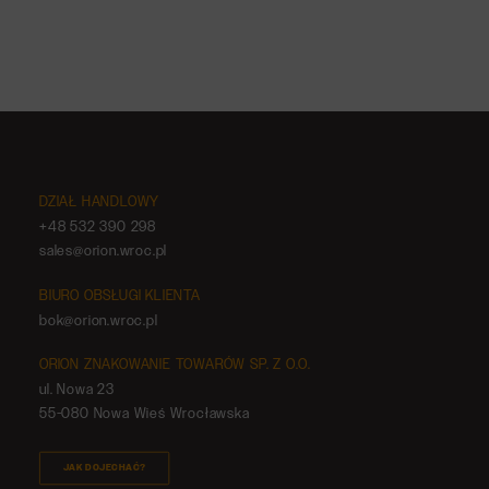
RFID w przemyśle – systemy do
zarządzania produkcją
DZIAŁ HANDLOWY
+48 532 390 298
sales@orion.wroc.pl
BIURO OBSŁUGI KLIENTA
bok@orion.wroc.pl
ORION ZNAKOWANIE TOWARÓW SP. Z O.O.
ul. Nowa 23
55-080 Nowa Wieś Wrocławska
JAK DOJECHAĆ?