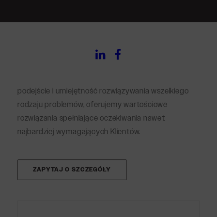
W naszej szerokiej gamie produktów znajdują się
zarówno samoprzylepne etykiety na roli, jak i
materiały bezklejowe – wszystko wykonane z
wykorzystaniem nowoczesnych technik druku i
uszlachetnień na wysokojakościowych podłożach.
Jako partner biznesowy ceniony za proklienckie
podejście i umiejętność rozwiązywania wszelkiego
rodzaju problemów, oferujemy wartościowe
rozwiązania spełniające oczekiwania nawet
najbardziej wymagających Klientów.
ZAPYTAJ O SZCZEGÓŁY