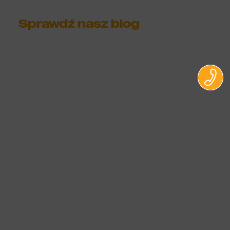
Sprawdź nasz blog
Społeczna odpowiedzialność biznesu –
istota, znaczenie i wdrażanie CSR w
przedsiębiorstwie