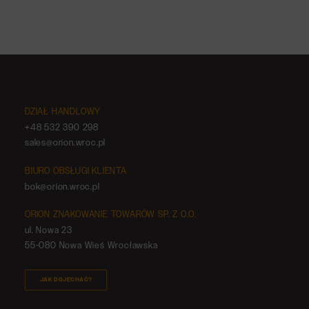
co informuje o tym, że produkt jest
przyjazny środowisku?
DZIAŁ HANDLOWY
+48 532 390 298
sales@orion.wroc.pl
BIURO OBSŁUGI KLIENTA
bok@orion.wroc.pl
ORION ZNAKOWANIE TOWARÓW SP. Z O.O.
ul. Nowa 23
55-080 Nowa Wieś Wrocławska
JAK DOJECHAĆ?