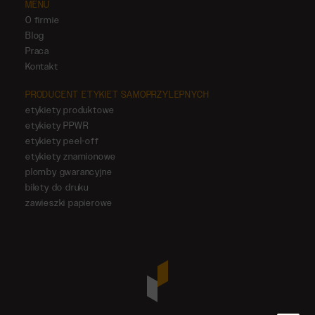
MENU
O firmie
Blog
Praca
Kontakt
PRODUCENT ETYKIET SAMOPRZYLEPNYCH
etykiety produktowe
etykiety PPWR
etykiety peel-off
etykiety znamionowe
plomby gwarancyjne
bilety do druku
zawieszki papierowe