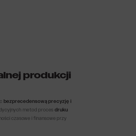
lnej produkcji
ąc
bezprecedensową precyzję i
adycyjnych metod proces
druku
ności czasowe i finansowe przy