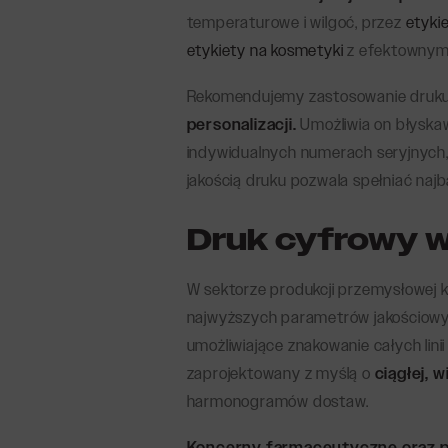
temperaturowe i wilgoć, przez
etyki
etykiety na kosmetyki
z efektownymi
Rekomendujemy zastosowanie druku
personalizacji.
Umożliwia on błyska
indywidualnych numerach seryjnych,
jakością druku pozwala spełniać najb
Druk cyfrowy w
W sektorze produkcji przemysłowej 
najwyższych parametrów jakościowyc
umożliwiające znakowanie całych lin
zaprojektowany z myślą o
ciągłej, 
harmonogramów dostaw.