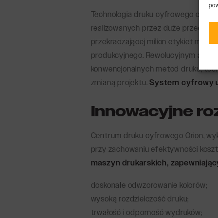
pow
Technologia druku cyfrowego oferuj
realizowanych przez duże przedsięb
przekraczającej milion etykiet mie
produkcyjnego. Rewolucyjnym aspekt
konwencjonalnych metod druku, tech
zmianą projektu.
System cyfrowy u
Innowacyjne ro
Centrum druku cyfrowego Orion, wy
przy zachowaniu efektywności koszt
maszyn drukarskich, zapewniając
doskonałe odwzorowanie kolorów;
wysoką rozdzielczość druku;
trwałość i odporność wydruków;