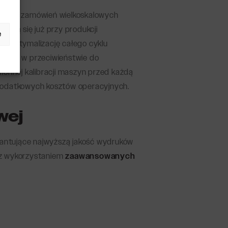
ekście zamówień wielkoskalowych
wiają się już przy produkcji
e
na optymalizację całego cyklu
cji – w przeciwieństwie do
onnej kalibracji maszyn przed każdą
odatkowych kosztów operacyjnych.
wej
rantujące najwyższą jakość wydruków
 z wykorzystaniem
zaawansowanych