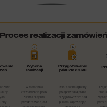
Proces realizacji zamówie
owanie
Wycena
Przygotowanie
Pr
ązań
realizacji
pliku do druku
naczenia
W momencie
Dział technologiczny
Przejśc
elekcja
zatwierdzenia przez
przeprowadza prace
produk
ych
Klienta projektu
przygotowawcze nad
zaproj
, aby
przedstawiana jest
plikiem, zapewniając
przeks