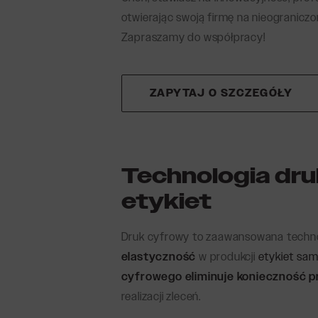
otwierając swoją firmę na nieograniczon
Etykiety kolorowe
Plomby
Zapraszamy do współpracy!
Etykiety z logo
Etykie
Etykiety promocyjne i konkursowe
Etykiet
Etykiety zapachowe
Etykie
ZAPYTAJ O SZCZEGÓŁY
Etykie
Etykie
Etykiet
Zdrapk
Technologia dru
etykiet
Etyk
Druk cyfrowy to zaawansowana technolo
elastyczność
w produkcji
etykiet sa
cyfrowego eliminuje konieczność 
realizacji zleceń.