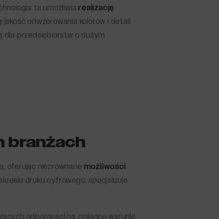
echnologia ta umożliwia
realizację
jakość odwzorowania kolorów i detali.
ną dla przedsiębiorstw o dużym
h branżach
wą, oferując niezrównane
możliwości
akresie druku cyfrowego, specjalizuje
jących odporności na zmienne warunki