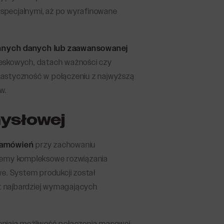
specjalnymi, aż po wyrafinowane
nnych danych lub zaawansowanej
reskowych, datach ważności czy
lastyczność w połączeniu z najwyższą
w.
mysłowej
 zamówień
przy zachowaniu
ujemy kompleksowe rozwiązania
e. System produkcji został
t najbardziej wymagających