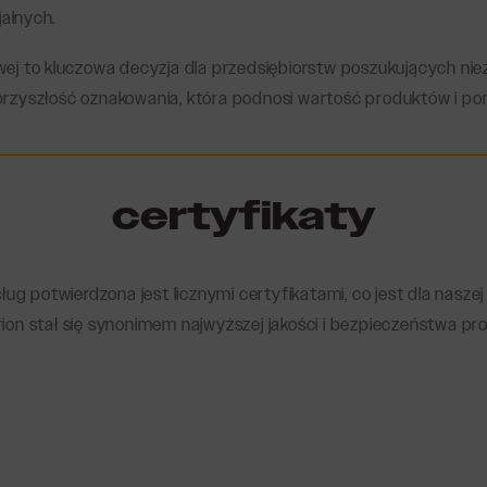
alnych.
owej to kluczowa decyzja dla przedsiębiorstw poszukujących n
przyszłość oznakowania, która podnosi wartość produktów i po
certyfikaty
ug potwierdzona jest licznymi certyfikatami, co jest dla naszej
ion stał się synonimem najwyższej jakości i bezpieczeństwa p