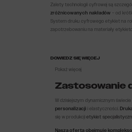
Zalety technologii cyfrowej są szczeg
zróżnicowanych nakładów
– od krót
System druku cyfrowego etykiet na ro
zapotrzebowaniu na materiały etykiet
DOWIEDZ SIĘ WIĘCEJ
Pokaż więcej
Zastosowanie 
W dzisiejszym dynamicznym świecie p
personalizacji
i elastyczności.
Druka
się w produkcji
etykiet specjalistycz
Nasza oferta obejmuje komplekso