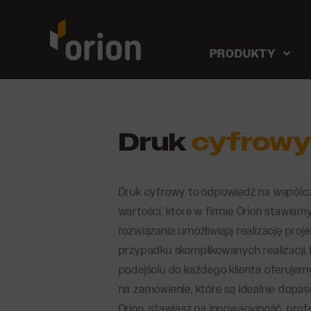
PRODUKTY
Druk
cyfrowy
Druk cyfrowy to odpowiedź na współcze
Etykiety na zamówienie
Etyk
wartości, które w firmie Orion stawia
Etykiety papierowe
Etykie
rozwiązania umożliwiają realizację proj
Etykiety foliowe
Etykie
przypadku skomplikowanych realizacji.
Etykiety peel-off
podejściu do każdego klienta oferujemy
Etykie
na zamówienie, które są idealnie dopa
Etykiety holograficzne
Etykie
Orion, stawiasz na innowacyjność, prof
Etykiety uszlachetnione
Etykie