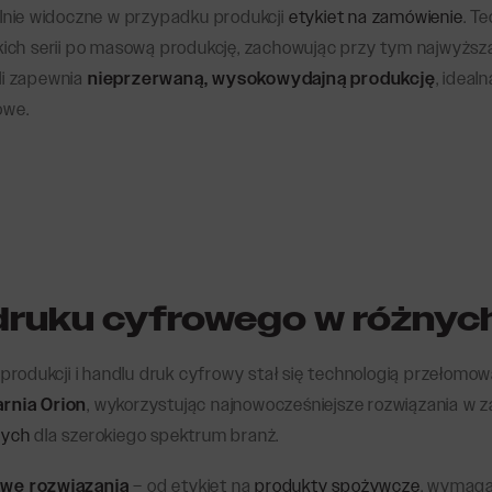
ólnie widoczne w przypadku produkcji
etykiet na zamówienie
. T
kich serii po masową produkcję, zachowując przy tym najwyższą 
li zapewnia
nieprzerwaną, wysokowydajną produkcję
, ideal
owe.
druku cyfrowego w różnyc
rodukcji i handlu druk cyfrowy stał się technologią przełomo
rnia Orion
, wykorzystując najnowocześniejsze rozwiązania w z
nych
dla szerokiego spektrum branż.
we rozwiązania
– od etykiet na
produkty spożywcze
, wymaga