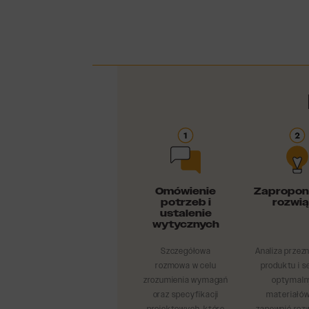
Omówienie
Zapropon
potrzeb i
rozwi
ustalenie
wytycznych
Szczegółowa
Analiza przez
rozmowa w celu
produktu i s
zrozumienia wymagań
optymaln
oraz specyfikacji
materiałów