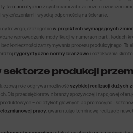
ety farmaceutyczne
z systemami zabezpieczeń i oznaczeniami 
 wykończeniami i wysoką odpornością na ścieranie.
 cyfrowego, szczególnie
w projektach wymagających zmie
wiczne wprowadzanie modyfikacji w numerach partii, kodach k
 bez konieczności zatrzymywania procesu produkcyjnego. Ta e
ardziej
rygorystyczne normy branżowe
i oczekiwania klientó
 sektorze produkcji prze
kluczową rolę odgrywa możliwość
szybkiej realizacji dużych
h. Dla przedsiębiorstw z branży spożywczej i napojowej ofer
ii produktowych – od etykiet głównych po promocyjne i sezonow
wielozmianowej pracy
, gwarantując terminową realizację nawe