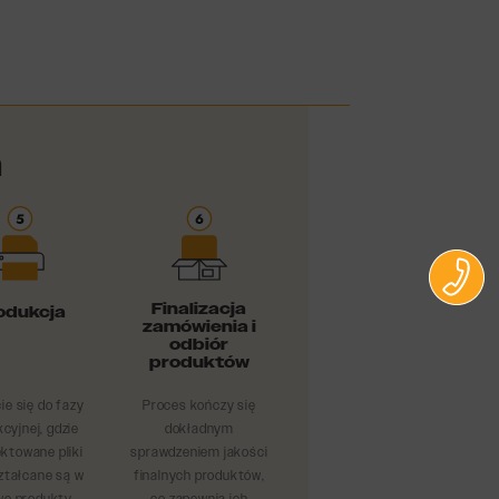
ń
Finalizacja
odukcja
zamówienia i
odbiór
produktów
ie się do fazy
Proces kończy się
cyjnej, gdzie
dokładnym
ektowane pliki
sprawdzeniem jakości
ztałcane są w
finalnych produktów,