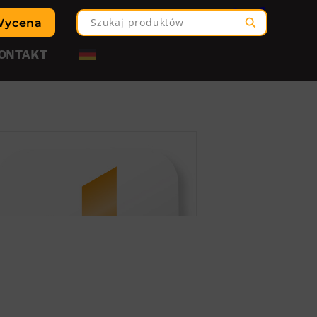
Wycena
ONTAKT
OWE
TABLICZKI ZNAMIONOWE
DRUKARKI I TAŚMY
Drukarki termotransferowe
Taśmy termotransferowe
Systemy i taśmy pakowe
Taśmy z nadrukiem
GOWE