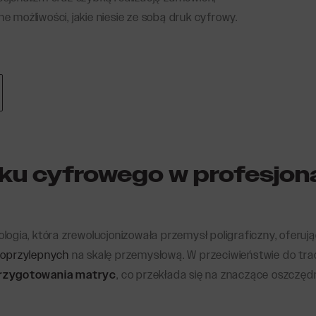
e możliwości, jakie niesie ze sobą druk cyfrowy.
 gwarancyjne
ty winylowe
Etykiety bagażowe
y Braille’a
ty magazynowe
ty przemysłowe
ty RFID
y Linerless
i
ku cyfrowego w profesjona
iety ekologiczne
gia, która zrewolucjonizowała przemysł poligraficzny, oferuj
moprzylepnych
na skalę przemysłową. W przeciwieństwie do tr
przygotowania matryc
, co przekłada się na znaczące oszczęd