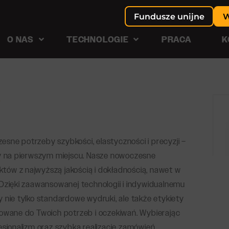
Fundusze unijne
O NAS
TECHNOLOGIE
PRACA
K
MATERIAŁY BEZKLEJ
sne potrzeby szybkości, elastyczności i precyzji –
Etykiety pętelkowe
iety specjalistyczne
my na pierwszym miejscu. Nasze nowoczesne
Bilety do druku
ty termiczne
ektów z najwyższą jakością i dokładnością, nawet w
Metki do ubrań
ty ADR
 Dzięki zaawansowanej technologii i indywidualnemu
Metki z logo
 nie tylko standardowe wydruki, ale także etykiety
ty PPWR
Zawieszki papierowe
sowane do Twoich potrzeb i oczekiwań. Wybierając
ty wodoodporne
MATERIAŁY HANDLIN
esjonalizm oraz szybką realizację zamówień,
ty inwentaryzacyjne